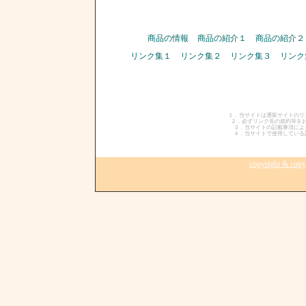
商品の情報
商品の紹介１
商品の紹介２
リンク集１
リンク集２
リンク集３
リンク
１．当サイトは通販サイトの
２．必ずリンク先の規約等を
３．当サイトの記載事項によ
４．当サイトで使用している
copyright & copy;